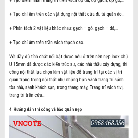
+ Tạo điểm nhấn trang trí trên vách ốp đá, ốp gạch, ốp gỗ,…
+ Tạo chỉ âm trên các vật dụng nội thất cửa đi, tủ quần áo,..
+ Phân tách 2 vật liệu khác nhau: gạch – gỗ, gạch – đá,…
+ Tạo chỉ âm trên trần vách thạch cao.
Với đầy đủ tính chất nổi bật được nêu ở trên nên nẹp inox chữ
U 15mm đã được các kiến trúc sư, các nhà thầu xây dựng, thi
công nội thất lựa chọn làm vật liệu để trang trí tại các vị trí
quan trọng trọng nội thất như những bức vách trang trí sảnh
tòa nhà, sảnh khách sạn, trong thang máy, Trang trí vách tivi,
trang trí trên cửa…
4. Hướng dẫn thi công và bảo quản nẹp