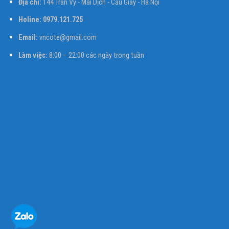
Địa chỉ:
144 Trần Vỹ - Mai Dịch - Cầu Giấy - Hà Nội
Holine: 0979.121.725
Email:
vncote@gmail.com
Làm việc:
8:00 – 22:00 các ngày trong tuần
Liên hệ qua Zalo