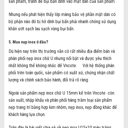
sản phẩm, tránh để bụi bẩn dính vào mặt dán của sản phẩm.
Nhưng nếu phát hiện thấy lớp màng bảo vệ phần mặt dán có
bộ phận nào đó bị hở dính bụi bẩn phải nhanh chóng sử dụng
khăn ướt sạch lau sạch vùng bụi bẩn.
5. Mua nẹp inox ở đâu?
Dù hiện nay trên thị trường vẫn có rất nhiều địa điểm bán và
phân phối nẹp inox chữ U nhưng nổi bật và được yêu thích
nhất không thể không nhắc đế Vncote. Với hệ thống phân
phối trên toàn quốc, sản phẩm có xuất xứ, chứng nhận chất
lượng và chính sách bảo hành, đổi trả rõ ràng.
Ngoài sản phẩm nẹp inox chữ U 15mm kể trên Vncote còn
sản xuất, nhập khẩu và phân phối hàng trăm loại sản phẩm
nẹp trang trí bằng hợp kim nhôm, nẹp inox, nẹp đồng khác để
khách hàng lựa chọn.
Trên đây là bài viết chia sẻ về nẹp inox U15x10 màu trắng