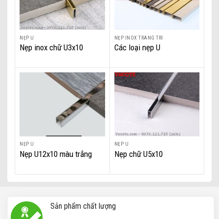
NẸP U
NẸP INOX TRANG TRÍ
Nẹp inox chữ U3x10
Các loại nẹp U
NẸP U
NẸP U
Nẹp U12x10 màu trắng
Nẹp chữ U5x10
bóng
Nẹp inox U15x10 màu trắng bóng
Sản phẩm chất lượng