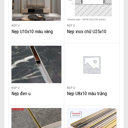
NẸP U
NẸP U
Nẹp U10x10 màu vàng
Nẹp inox chữ U25x10
bóng
NẸP U
NẸP U
Nẹp đen u
Nẹp U8x10 màu trắng
xước