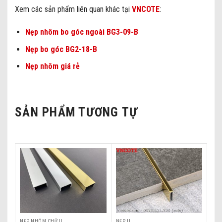
Xem các sản phẩm liên quan khác tại
VNCOTE
:
Nẹp nhôm bo góc ngoài BG3-09-B
Nẹp bo góc BG2-18-B
Nẹp nhôm giá rẻ
SẢN PHẨM TƯƠNG TỰ
NẸP NHÔM CHỮ U
NẸP U