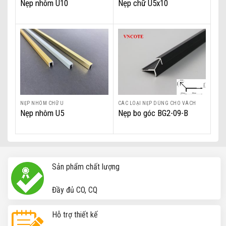
Nẹp nhôm U10
Nẹp chữ U5x10
NẸP NHÔM CHỮ U
CÁC LOẠI NẸP DÙNG CHO VÁCH
Nẹp nhôm U5
Nẹp bo góc BG2-09-B
Nẹp nhôm bo góc ngoài BG3-18-B, Nẹp trang trí nội thất
Sản phẩm chất lượng
Đầy đủ CO, CQ
Hỗ trợ thiết kế