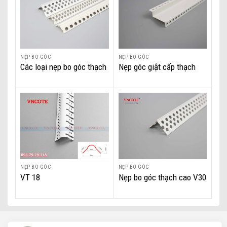
NẸP BO GÓC
NẸP BO GÓC
Các loại nẹp bo góc thạch
Nẹp góc giật cấp thạch
cao
cao W3010
NẸP BO GÓC
NẸP BO GÓC
VT 18
Nẹp bo góc thạch cao V30
Nẹp Nhựa Bo Góc Thạch Cao VF 30 Chính Hãng, Giá Tốt Nhất