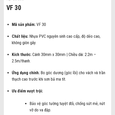
VF 30
Mã sản phẩm:
VF 30
Chất liệu:
Nhựa PVC nguyên sinh cao cấp, độ dẻo cao,
không giòn gãy.
Kích thước:
Cánh 30mm x 30mm | Chiều dài: 2.2m –
2.5m/thanh.
Ứng dụng chính:
Bo góc dương (góc lồi) cho vách và trần
thạch cao trước khi sơn bả ma tít.
Ưu điểm vượt trội:
Bảo vệ góc tường tuyệt đối, chống sứt mẻ, nứt
vỡ do va đập.