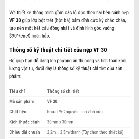
Với thiết kế thông minh gồm các lỗ dọc theo hai bên cánh nẹp,
VF 30
giúp lớp bột trét (bột bả) bám dính cực kỳ chắc chắn,
tạo nên một kết cấu đồng nhất và định hình góc vuông
$90^\circ$
hoàn hảo.
Thông số kỹ thuật chi tiết của nẹp VF 30
Để giúp bạn dễ dàng lên phương án thi công và tính toán khối
lượng vật tư, dưới đây là thông số kỹ thuật chi tiết của sản
phẩm:
Tiêu chí
Thông số chi tiết
Mã sản phẩm
VF 30
Chất liệu
Nhựa PVC nguyên sinh vĩnh cửu
Kích thước cánh
30mm x 30mm
Chiều dài chuẩn
2.2m – 2.5m/thanh (Tùy chọn theo thiết kế)