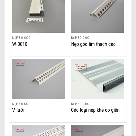
NẸP BO GÓC
NẸP BO GÓC
W-3010
Nẹp góc âm thạch cao
NẸP BO GÓC
NẸP BO GÓC
V lưới
Các loại nẹp khe co giãn
bê tông