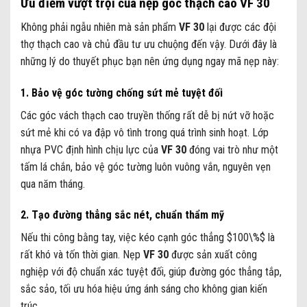
Ưu điểm vượt trội của nẹp góc thạch cao VF 30
Không phải ngẫu nhiên mà sản phẩm
VF 30
lại được các đội
thợ thạch cao và chủ đầu tư ưu chuộng đến vậy. Dưới đây là
những lý do thuyết phục bạn nên ứng dụng ngay mã nẹp này:
1. Bảo vệ góc tường chống sứt mẻ tuyệt đối
Các góc vách thạch cao truyền thống rất dễ bị nứt vỡ hoặc
sứt mẻ khi có va đập vô tình trong quá trình sinh hoạt. Lớp
nhựa PVC định hình chịu lực của
VF 30
đóng vai trò như một
tấm lá chắn, bảo vệ góc tường luôn vuông vắn, nguyên vẹn
qua năm tháng.
2. Tạo đường thẳng sắc nét, chuẩn thẩm mỹ
Nếu thi công bằng tay, việc kéo cạnh góc thẳng
$100\%$
là
rất khó và tốn thời gian. Nẹp
VF 30
được sản xuất công
nghiệp với độ chuẩn xác tuyệt đối, giúp đường góc thẳng tắp,
sắc sảo, tối ưu hóa hiệu ứng ánh sáng cho không gian kiến
trúc.