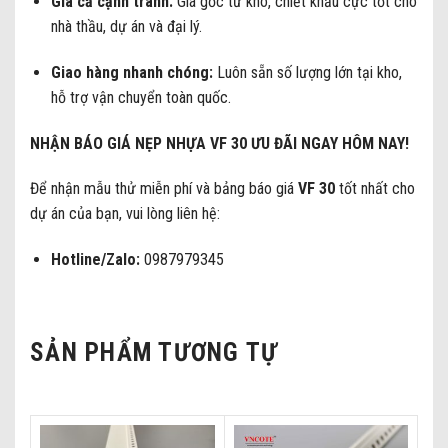
Giá cả cạnh tranh:
Giá gốc từ kho, chiết khấu cực tốt cho
nhà thầu, dự án và đại lý.
Giao hàng nhanh chóng:
Luôn sẵn số lượng lớn tại kho,
hỗ trợ vận chuyển toàn quốc.
NHẬN BÁO GIÁ NẸP NHỰA VF 30 ƯU ĐÃI NGAY HÔM NAY!
Để nhận mẫu thử miễn phí và bảng báo giá
VF 30
tốt nhất cho
dự án của bạn, vui lòng liên hệ:
Hotline/Zalo:
0987979345
SẢN PHẨM TƯƠNG TỰ