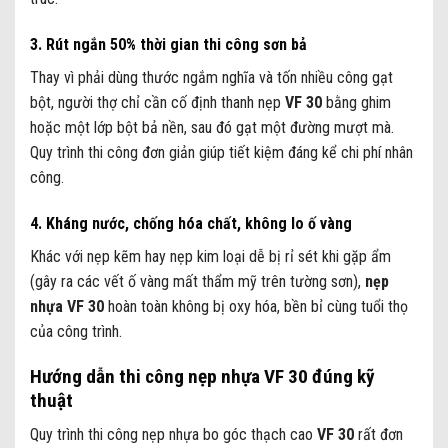
3. Rút ngắn 50% thời gian thi công sơn bả
Thay vì phải dùng thước ngắm nghĩa và tốn nhiều công gạt
bột, người thợ chỉ cần cố định thanh nẹp
VF 30
bằng ghim
hoặc một lớp bột bả nền, sau đó gạt một đường mượt mà.
Quy trình thi công đơn giản giúp tiết kiệm đáng kể chi phí nhân
công.
4. Kháng nước, chống hóa chất, không lo ố vàng
Khác với nẹp kẽm hay nẹp kim loại dễ bị rỉ sét khi gặp ẩm
(gây ra các vết ố vàng mất thẩm mỹ trên tường sơn),
nẹp
nhựa VF 30
hoàn toàn không bị oxy hóa, bền bỉ cùng tuổi thọ
của công trình.
Hướng dẫn thi công nẹp nhựa VF 30 đúng kỹ
thuật
Quy trình thi công nẹp nhựa bo góc thạch cao
VF 30
rất đơn