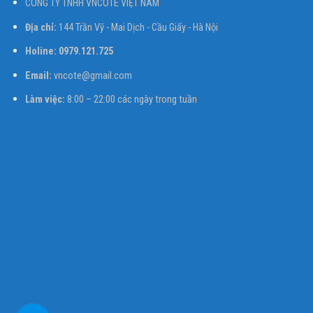
CÔNG TY TNHH VNCOTE VIỆT NAM
Địa chỉ:
144 Trần Vỹ - Mai Dịch - Cầu Giấy - Hà Nội
Holine: 0979.121.725
Email:
vncote@gmail.com
Làm việc:
8:00 – 22:00 các ngày trong tuần
Liên hệ qua Zalo