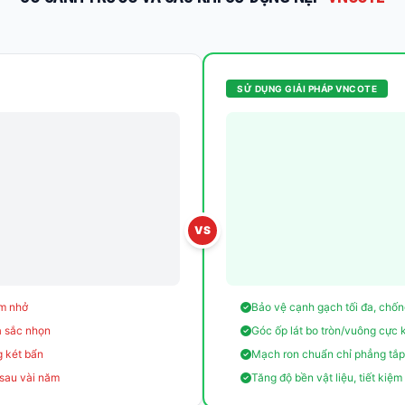
SỬ DỤNG GIẢI PHÁP VNCOTE
VS
am nhở
Bảo vệ cạnh gạch tối đa, chốn
à sắc nhọn
Góc ốp lát bo tròn/vuông cực k
g két bẩn
Mạch ron chuẩn chỉ phẳng tắp,
 sau vài năm
Tăng độ bền vật liệu, tiết kiệm 