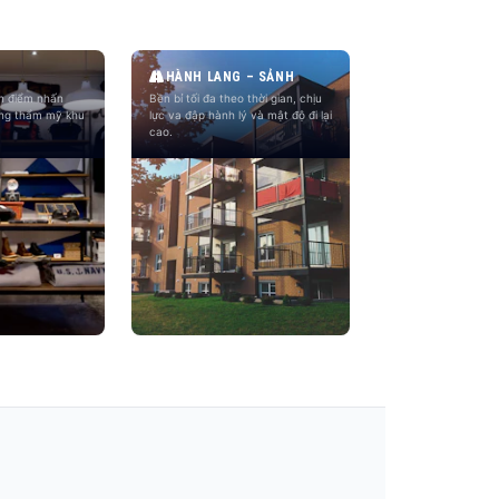
HÀNH LANG – SẢNH
ền điểm nhấn
Bền bỉ tối đa theo thời gian, chịu
ăng thẩm mỹ khu
lực va đập hành lý và mật độ đi lại
cao.