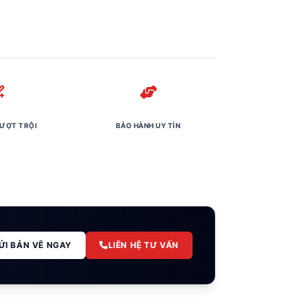
ƯỢT TRỘI
BẢO HÀNH UY TÍN
ỬI BẢN VẼ NGAY
LIÊN HỆ TƯ VẤN