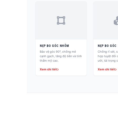
NẸP BO GÓC NHÔM
NẸP BO GÓC 
Bảo vệ góc 90°, chống mẻ
Chống rỉ sét, s
cạnh gạch, tăng độ bền và tính
hợp tuyệt đối
thẩm mỹ cao.
ướt, tải trọng 
Xem chi tiết
Xem chi tiết