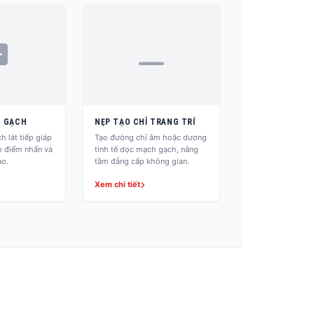
C GẠCH
NẸP TẠO CHỈ TRANG TRÍ
 lát tiếp giáp
Tạo đường chỉ âm hoặc dương
ạo điểm nhấn và
tinh tế dọc mạch gạch, nâng
ảo.
tầm đẳng cấp không gian.
Xem chi tiết