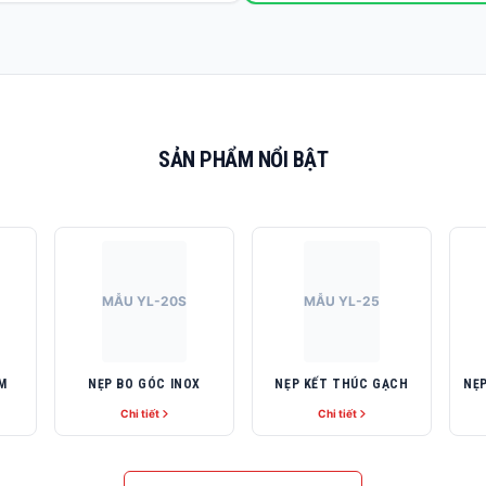
SẢN PHẨM NỔI BẬT
MẪU YL-20S
MẪU YL-25
M
NẸP BO GÓC INOX
NẸP KẾT THÚC GẠCH
Chi tiết
Chi tiết