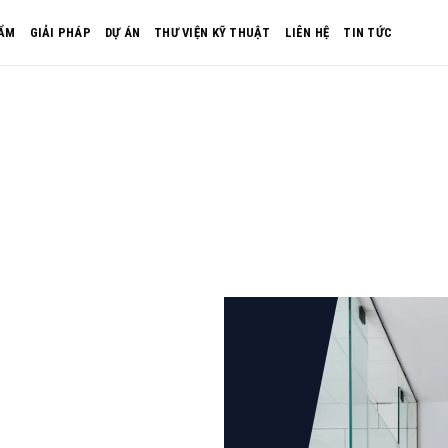
ẨM
GIẢI PHÁP
DỰ ÁN
THƯ VIỆN KỸ THUẬT
LIÊN HỆ
TIN TỨC