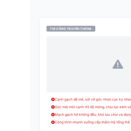
THI CÔNG TRUYỀN THỐNG
Cạnh gạch dễ mẻ, sứt vỡ góc nhọn cực kỳ nh
Góc mài mòi cạnh 45 độ mỏng, chịu lực kém v
Mạch gạch hở không đều, khó lau chùi và đọn
Công trình nhanh xuống cấp thẩm mỹ tổng thể