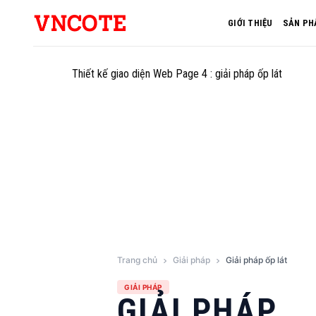
Skip
GIỚI THIỆU
SẢN PH
to
content
Thiết kế giao diện Web Page 4 : giải pháp ốp lát
Trang chủ
Giải pháp
Giải pháp ốp lát
GIẢI PHÁP
GIẢI PHÁP