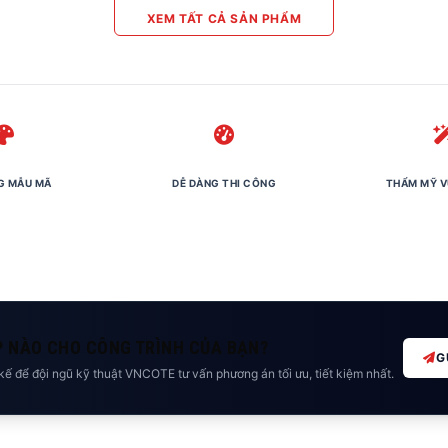
XEM TẤT CẢ SẢN PHẨM
G MẪU MÃ
DỄ DÀNG THI CÔNG
THẨM MỸ V
P NÀO CHO CÔNG TRÌNH CỦA BẠN?
G
kế để đội ngũ kỹ thuật VNCOTE tư vấn phương án tối ưu, tiết kiệm nhất.