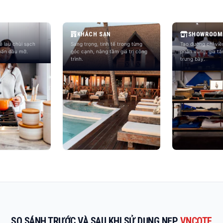
KHÁCH SẠN
SHOWROOM
dễ lau chùi sạch
Sang trọng, tinh tế trong từng
Tạo đường chỉ vi
bẩn dầu mỡ.
góc cạnh, nâng tầm giá trị công
phân vùng, gia t
trình.
trưng bày.
SO SÁNH TRƯỚC VÀ SAU KHI SỬ DỤNG NẸP
VNCOTE