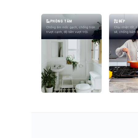
PHÒNG TẮM
BẾP
Chống ẩm mốc gạch, chống trơn
Chịu nhiệt tốt, 
trượt cạnh, độ bền vượt trội.
sẽ, chống bám 