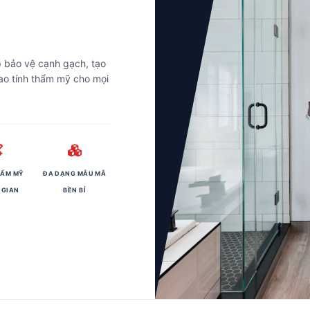
 bảo vệ cạnh gạch, tạo
ao tính thẩm mỹ cho mọi
HẨM MỸ
ĐA DẠNG MẪU MÃ
 GIAN
BỀN BỈ