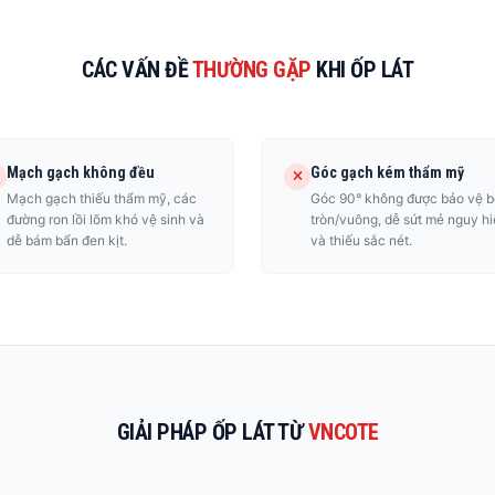
CÁC VẤN ĐỀ
THƯỜNG GẶP
KHI ỐP LÁT
Mạch gạch không đều
Góc gạch kém thẩm mỹ
Mạch gạch thiếu thẩm mỹ, các
Góc 90° không được bảo vệ b
đường ron lồi lõm khó vệ sinh và
tròn/vuông, dễ sứt mẻ nguy h
dễ bám bẩn đen kịt.
và thiếu sắc nét.
GIẢI PHÁP ỐP LÁT TỪ
VNCOTE