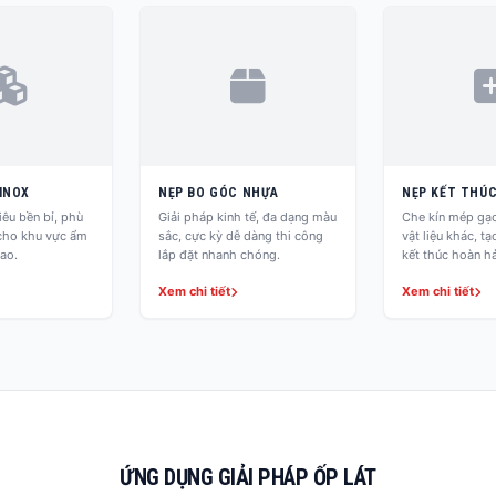
INOX
NẸP BO GÓC NHỰA
NẸP KẾT THÚ
iêu bền bỉ, phù
Giải pháp kinh tế, đa dạng màu
Che kín mép gạch
 cho khu vực ẩm
sắc, cực kỳ dễ dàng thi công
vật liệu khác, t
cao.
lắp đặt nhanh chóng.
kết thúc hoàn h
Xem chi tiết
Xem chi tiết
ỨNG DỤNG GIẢI PHÁP ỐP LÁT