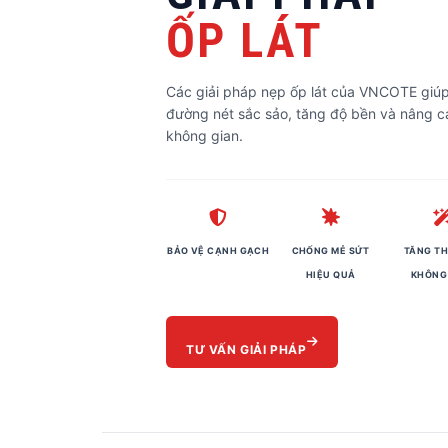
ỐP LÁT
Các giải pháp nẹp ốp lát của VNCOTE giúp
đường nét sắc sảo, tăng độ bền và nâng c
không gian.
BẢO VỆ CẠNH GẠCH
CHỐNG MẺ SỨT
TĂNG T
HIỆU QUẢ
KHÔNG
TƯ VẤN GIẢI PHÁP