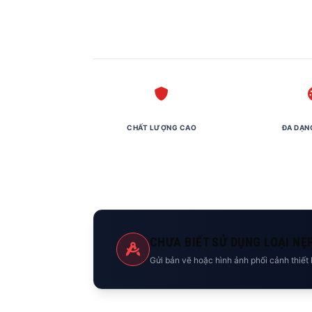
CHẤT LƯỢNG CAO
ĐA DẠN
CHƯA BIẾT SỬ DỤNG LOẠI NẸ
Gửi bản vẽ hoặc hình ảnh phối cảnh thiết 