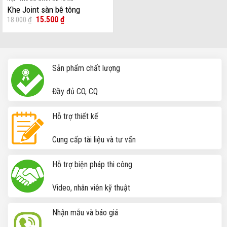
Khe Joint sàn bê tông
Giá
Giá
15.500
₫
18.000
₫
gốc
hiện
Khe co giãn
là:
tại
18.000 ₫.
là:
15.500 ₫.
Sản phẩm chất lượng
Đầy đủ CO, CQ
Hỗ trợ thiết kế
Cung cấp tài liệu và tư vấn
Hỗ trợ biện pháp thi công
Video, nhân viên kỹ thuật
Nhận mẫu và báo giá