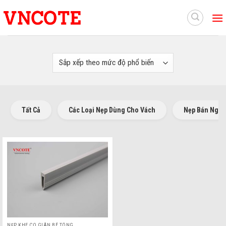
Skip
to
content
Tất Cả
Các Loại Nẹp Dùng Cho Vách
Nẹp Bán Nguy
NẸP KHE CO GIÃN BÊ TÔNG