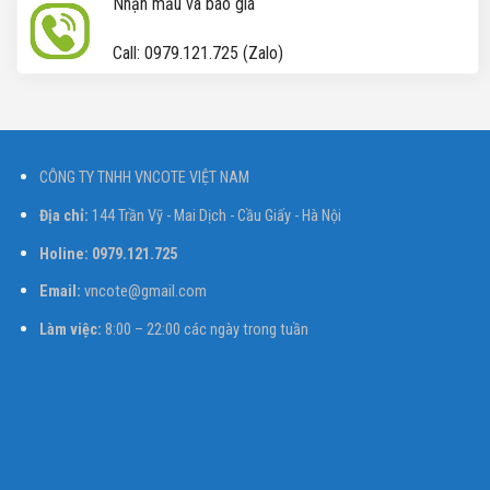
Nhận mẫu và báo giá
Call: 0979.121.725 (Zalo)
CÔNG TY TNHH VNCOTE VIỆT NAM
Địa chỉ:
144 Trần Vỹ - Mai Dịch - Cầu Giấy - Hà Nội
Holine: 0979.121.725
Email:
vncote@gmail.com
Làm việc:
8:00 – 22:00 các ngày trong tuần