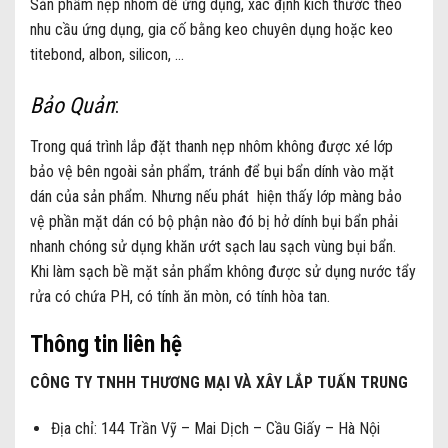
Sản phẩm nẹp nhôm dễ ứng dụng, xác định kích thước theo
nhu cầu ứng dụng, gia cố bằng keo chuyên dụng hoặc keo
titebond, albon, silicon, …
Bảo Quản
:
Trong quá trình lắp đặt thanh nẹp nhôm không được xé lớp
bảo vệ bên ngoài sản phẩm, tránh để bụi bẩn dính vào mặt
dán của sản phẩm. Nhưng nếu phát hiện thấy lớp màng bảo
vệ phần mặt dán có bộ phận nào đó bị hở dính bụi bẩn phải
nhanh chóng sử dụng khăn ướt sạch lau sạch vùng bụi bẩn.
Khi làm sạch bề mặt sản phẩm không được sử dụng nước tẩy
rửa có chứa PH, có tính ăn mòn, có tính hòa tan.
Thông tin liên hệ
CÔNG TY TNHH THƯƠNG MẠI VÀ XÂY LẮP TUẤN TRUNG
Địa chỉ: 144 Trần Vỹ – Mai Dịch – Cầu Giấy – Hà Nội