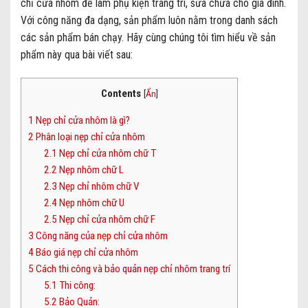
chỉ cửa nhôm để làm phụ kiện trang trí, sửa chữa cho gia đình.
Với công năng đa dạng, sản phẩm luôn nằm trong danh sách
các sản phẩm bán chạy. Hãy cùng chúng tôi tìm hiểu về sản
phẩm này qua bài viết sau:
Contents
[
Ẩn
]
1
Nẹp chỉ cửa nhôm là gì?
2
Phân loại nẹp chỉ cửa nhôm
2.1
Nẹp chỉ cửa nhôm chữ T
2.2
Nẹp nhôm chữ L
2.3
Nẹp chỉ nhôm chữ V
2.4
Nẹp nhôm chữ U
2.5
Nẹp chỉ cửa nhôm chữ F
3
Công năng của nẹp chỉ cửa nhôm
4
Báo giá nẹp chỉ cửa nhôm
5
Cách thi công và bảo quản nẹp chỉ nhôm trang trí
5.1
Thi công:
5.2
Bảo Quản: