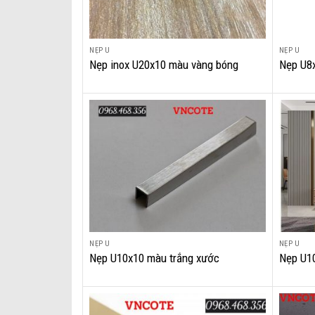
NẸP U
NẸP U
+
+
Nẹp inox U20x10 màu vàng bóng
Nẹp U8
NẸP U
NẸP U
+
+
Nẹp U10x10 màu trắng xước
Nẹp U1