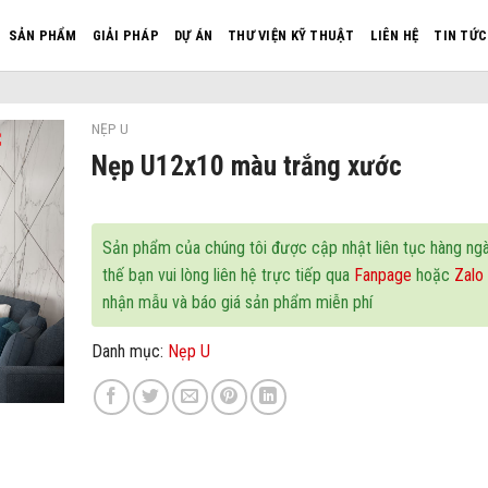
SẢN PHẨM
GIẢI PHÁP
DỰ ÁN
THƯ VIỆN KỸ THUẬT
LIÊN HỆ
TIN TỨC
NẸP U
Nẹp U12x10 màu trắng xước
Sản phẩm của chúng tôi được cập nhật liên tục hàng ngà
thế bạn vui lòng liên hệ trực tiếp qua
Fanpage
hoặc
Zalo
nhận mẫu và báo giá sản phẩm miễn phí
Danh mục:
Nẹp U