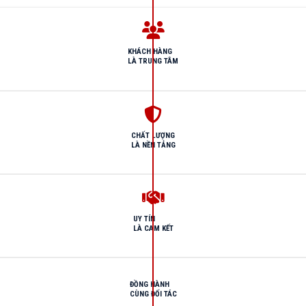
KHÁCH HÀNG
LÀ TRUNG TÂM
CHẤT LƯỢNG
LÀ NỀN TẢNG
UY TÍN
LÀ CAM KẾT
ĐỒNG HÀNH
CÙNG ĐỐI TÁC