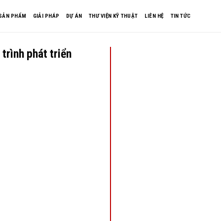
SẢN PHẨM
GIẢI PHÁP
DỰ ÁN
THƯ VIỆN KỸ THUẬT
LIÊN HỆ
TIN TỨC
trình phát triển