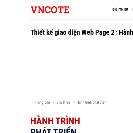
Skip
to
GIỚI THIỆU
content
Thiết kế giao diện Web Page 2 : Hành 
Trang chủ
>
Giới thiệu
>
Hành trình phát triển
HÀNH TRÌNH
PHÁT TRIỂN