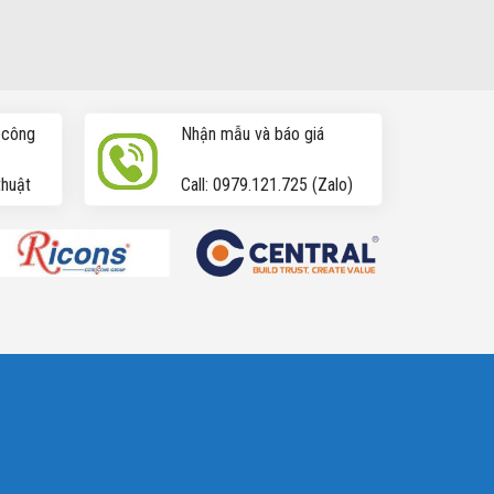
ping post
i công
Nhận mẫu và báo giá
thuật
Call: 0979.121.725 (Zalo)