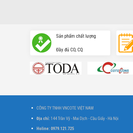
Sản phẩm chất lượng
Đầy đủ CO, CQ
CÔNG TY TNHH VNCOTE VIỆT NAM
Địa chỉ:
144 Trần Vỹ - Mai Dịch - Cầu Giấy - Hà Nội
Holine: 0979.121.725