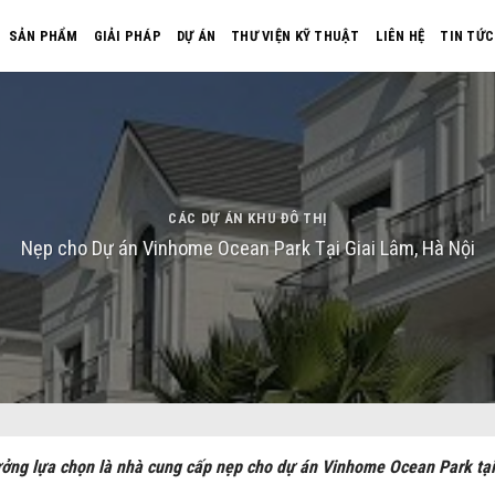
SẢN PHẨM
GIẢI PHÁP
DỰ ÁN
THƯ VIỆN KỸ THUẬT
LIÊN HỆ
TIN TỨC
CÁC DỰ ÁN KHU ĐÔ THỊ
Nẹp cho Dự án Vinhome Ocean Park Tại Giai Lâm, Hà Nội
ưởng lựa chọn là nhà cung cấp nẹp cho dự án Vinhome Ocean Park tại