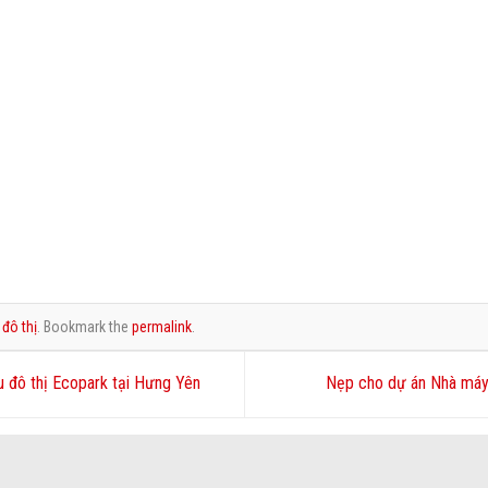
đô thị
. Bookmark the
permalink
.
 đô thị Ecopark tại Hưng Yên
Nẹp cho dự án Nhà máy 
 Lâm, Hà Nội