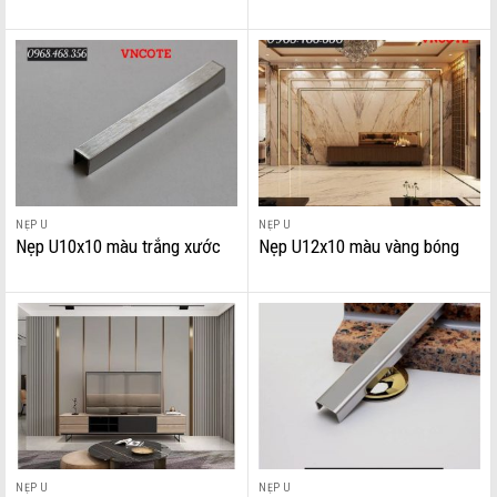
NẸP U
NẸP U
Nẹp U10x10 màu trắng xước
Nẹp U12x10 màu vàng bóng
NẸP U
NẸP U