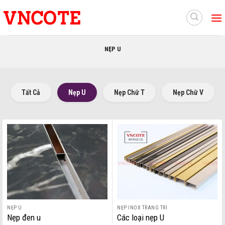
Skip
to
content
NẸP U
Tất Cả
Nẹp U
Nẹp Chữ T
Nẹp Chữ V
NẸP U
NẸP INOX TRANG TRÍ
Nẹp đen u
Các loại nẹp U