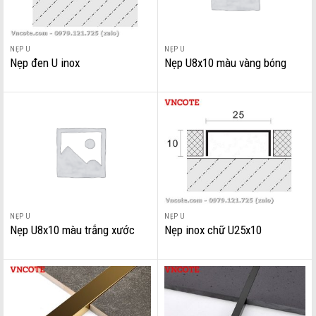
NẸP U
NẸP U
Nẹp đen U inox
Nẹp U8x10 màu vàng bóng
NẸP U
NẸP U
Nẹp U8x10 màu trắng xước
Nẹp inox chữ U25x10