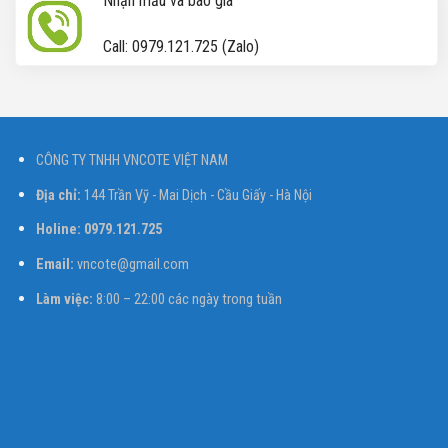
Nhận mẫu và báo giá
Call: 0979.121.725 (Zalo)
CÔNG TY TNHH VNCOTE VIỆT NAM
Địa chỉ:
144 Trần Vỹ - Mai Dịch - Cầu Giấy - Hà Nội
Holine: 0979.121.725
Email:
vncote@gmail.com
Làm việc:
8:00 – 22:00 các ngày trong tuần