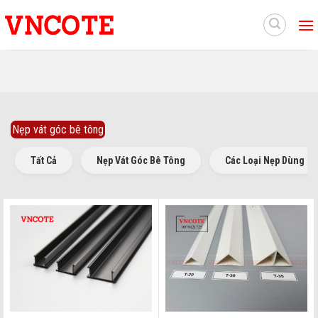
Skip
to
content
Nẹp vát góc bê tông
Tất Cả
Nẹp Vát Góc Bê Tông
Các Loại Nẹp Dùng C