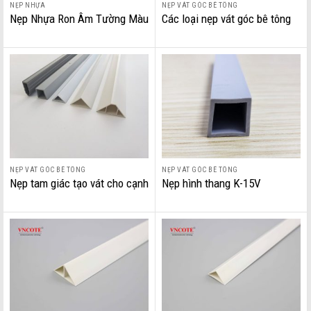
NẸP NHỰA
NẸP VÁT GÓC BÊ TÔNG
Nẹp Nhựa Ron Âm Tường Màu
Các loại nẹp vát góc bê tông
Đen – Chi Tiết Nhỏ Thẩm Mỹ
Cho Công Trình Hiện Đại
NẸP VÁT GÓC BÊ TÔNG
NẸP VÁT GÓC BÊ TÔNG
Nẹp tam giác tạo vát cho cạnh
Nẹp hình thang K-15V
cột