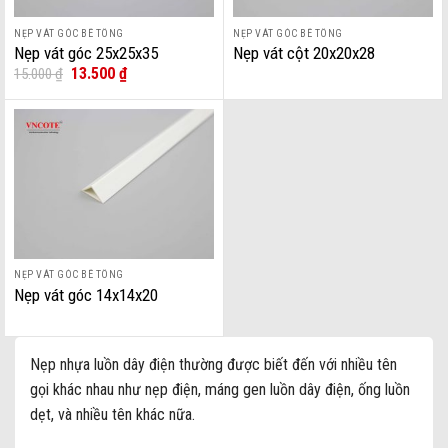
NẸP VÁT GÓC BÊ TÔNG
NẸP VÁT GÓC BÊ TÔNG
Nẹp vát góc 25x25x35
Nẹp vát cột 20x20x28
Giá
Giá
13.500
₫
15.000
₫
gốc
hiện
là:
tại
15.000 ₫.
là:
13.500 ₫.
NẸP VÁT GÓC BÊ TÔNG
Nẹp vát góc 14x14x20
Nẹp nhựa luồn dây điện thường được biết đến với nhiều tên
gọi khác nhau như nẹp điện, máng gen luồn dây điện, ống luồn
dẹt, và nhiều tên khác nữa.