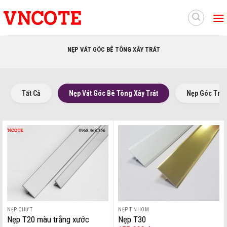
Skip
to
content
NẸP VÁT GÓC BÊ TÔNG XÂY TRÁT
Tất Cả
Nẹp Vát Góc Bê Tông Xây Trát
Nẹp Góc Trát
NẸP CHỮ T
NẸP T NHÔM
Nẹp T20 màu trắng xước
Nẹp T30